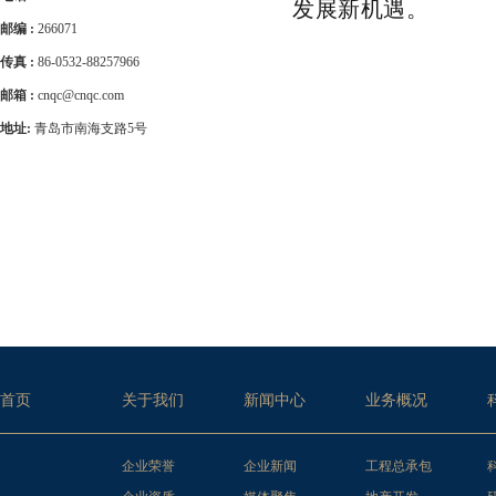
发展新机遇。
邮编 :
266071
传真 :
86-0532-88257966
邮箱 :
cnqc@cnqc.com
地址:
青岛市南海支路5号
首页
关于我们
新闻中心
业务概况
企业荣誉
企业新闻
工程总承包