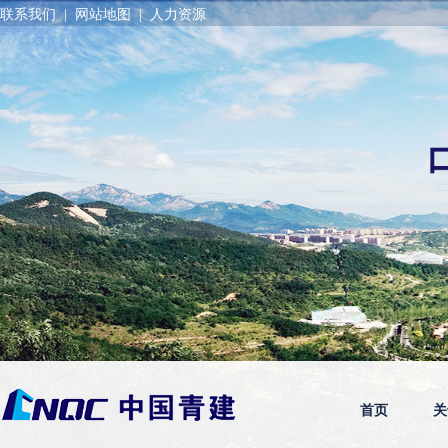
联系我们
|
网站地图
|
人力资源
首页
关