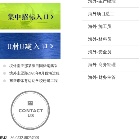
7.组织项目部有关人员的
海外-生产经理
2、参与编制施工组织设
1.服从公司工作安排。
4、负责组织学习、审核
工作职责：
职位要求：
4、协同项目部领导，保
2.能够结合现场套用定额
8.负责工程技术和科技成
3、参与对本项目的风险
2.年龄40周岁以下，财
底。
1、参与商务部、合约部
1.按施工进度计划平衡编
量、进步工程量精确性。
海外项目总工
3.能够完成项目的成本归
9.根据公司安排参与工程
设。
工作职责：
3.3年及以上相关岗位工
5、负责组织各专业进行
2、组织编制项目商务规划
2.负责落实材料半成品外
5、编制文明工地实施方
4.能够起草签证等商务资
4、履行“项目管理承包协
1.根据工程进度、成本、
4.熟悉岗位工作的国家及
6、参与专业分包队伍和
海外-施工员
3、根据设计文件、施工
3.规定现场材料使用制度
6、参加工程施工项目标
5.能够起草专业分包合同
工作职责：
职位要求：
奖工作。
2.负责项目施工现场、组
5.熟练使用相应的办公软
调各专业队伍与土建、精
4、根据经审核的施工图
4.对现场材料的规格、质
设备修筑等工程义务，对
6.与合作单位、业主单位
1.全面负责项目技术管理
1、本科及以上学历，土
5、建立项目安全管理资
海外-材料员
3.根据施工合同协同项
6.认同公司文化，具有良
7、督查施工方案、技术交
5、参与项目部合约管理
5.负责现场料具的验收、
工作职责：
7、合理调配生产要素，
2.管控设计院，重点跟进
2、40周岁及以下，具有
6、负责对进场工人进行
完成;
7.长期稳定，具有相关财
8、对关键工序、工艺流
6、参与完成项目合约、
6.做好领料单的审核、发
1. 在项目经理领导下，
8、向各班组下达施工任
职位要求：
海外-安全员
3.负责项目策划、施工组
施工现场技术管理经验；
7、每天进行施工现场安
4.负责生产中的安全管
工作职责：
9、组织分项工程质量检
7、参与项目批价、签证
7.做好剩余物资的回收、
2. 执行项目施工方案，
行；
1.熟悉岗位工作的国家及
4.参与项目生产管理及
3、具有中级及以上职称
施，并对整改结果进行复
理;
招聘数量：1
1.负责采购、材料的管控
10、组织安装工程的技术
8、协助项目材料员进行
8.制定降低材料成本措施
海外-商务经理
3. 学习熟悉图纸，向班
9、参加图纸会审和工程进
境外圭亚那某项目国标钢筋采
2.熟练使用相应的办公软
安全的管控。
4、熟悉国家和地方政府
工作职责：
8、对危险性较大工程安
5.参与分包招标工作，协
2.负责对各供货商在供货
11、负责安装工程技术和
9、负责项目所有实际成
9.做好对分包单位及业主
4. 监督现场规范施工，
10、上报施工进度、质量
购招标公告
境外圭亚那2026年8月份海运服
3.熟悉现场工作，分包结
5、认同企业文化，具有
1.负责项⽬施⼯现场安
9、参加进入施工现场的
海外-财务主管
3.负责加强对物资工作的
12、协助项目经理做好内
申请职位
10、负责向监理、咨询、
10.及时收集资料的原始
5. 督促施工材料、设备
11、参加班组技术交底
工作职责：
务招标公告
东营市体育运动学校迁建工程
4.认同公司文化，具有良
职位要求：
招聘数量：6
程项⽬提出整改措施并监
10、对于发现的重大安全
职位要求：
4.对现场材料、库房收发
13、配合业主进行综合调
11、负责上报进度款申请
6. 参加工程进度计划的
对新工人上岗前培训，教
1.负责组织工程项目合
（二期项目）折叠门采购及安
1.土木工程相关专业毕业
2.负责民⼯进场的安全教
11、发生生产安全事故
1.土木工程、工程管理相
5.对有关材料、设备的内
工作职责：
12、完成商务系统信息化
招聘数量：1
12、负责组织项目部进
算编制，负责完成工程量
装招标中标公示
招聘数量：1
2.具备大中型项目的设计
其他要求：
3.负责项⽬部安全验收
12、负责安全板块信息化
2.具有两个以上完整项
6.部门有关的信息化管理
职位要求：
1.负责分公司和所属项目
13、配合集团及公司对项
职位要求：
13、收集、管理有关安全
2.负责授权范围内的分包
3.具有优秀的施工技术
1、工作地点在山东省、
消除不安全因素。
衔接；
1、本科及以上学历，工
2.负责日常会计处理、帐
14、保证结算资料及时归
1.土木工程、工程管理及
14、对施工现场的安全
申请职位
3.负责组织现场索赔、洽
管理能力；
申请职位
2、经面试特别优秀者，上
4.负责安全内业资料的搜
职位要求：
3.英语良好，能熟练使用
职位要求：
2、40周岁以下，具有5
3.负责帐薄登记工作，并
15、参与确认项目实际利
2.3年以上建筑施工单位
4.负责项目目标责任书
4.英语良好，能熟练使用
5.及时处理项⽬突发事故
1、专科及以上学历，土
招聘数量：4
1.土木工程、工程管理及
3、具有中级及以上职称
4.负责银行、财税相关业
16.建立项目部有关商务的
3.熟练使用Office、
职位要求：
目经理提供改进成本控制
2、30周岁及以下，具有
申请职位
2.3年以上建筑施工单位
4、熟悉该岗位的工作流
4.英语良好，能熟练使用
1、本科及以上学历，土
5.成本核算审核，整理成
招聘数量：2
职位要求：
3、能够独立承担项目安
3.有海外施工经验者优先
申请职位
5、认同企业文化，具有
电话 :
86-0532-88257999
职位要求：
职位要求：