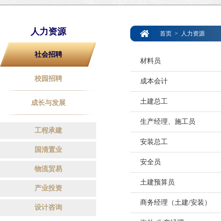
人力资源
首页
>
人力资源
社会招聘
材料员
校园招聘
成本会计
工作职责：
1.按施工进度计划平衡编
土建总工
成长与发展
工作职责：
2.负责落实材料半成品外
1.对往来科目
生产经理、施工员
3.规定现场材料使用制度
工作职责：
工程承建
2.月末能够做到
4.对现场材料的规格、质
1.负责项目部的施工技术
安装总工
3.每月完善成
5.负责现场料具的验收、
工作职责：
国清置业
2.负责工程项目前期的技
4.对项目提出的问题，协
6.做好领料单的审核、发
1、在项目部领导的直接
安全员
3.负责组织学习、审核施
5.能够及时
工作职责：
物流贸易
7.做好剩余物资的回收、
到实处，做到讲效益必须
4.负责施工组织设计、
出具简单的分
1、负责项目部的安装工
8.制定降低材料成本措施
土建预算员
2、认真熟悉施工图纸，
核工作。
工作职责：
产业投资
6.随时掌握财政、税收政
2、参与施工组织设计编
9.做好对分包单位及业主
清楚的调查，组织班组仔
5.负责研究、解决工程中
1、认真宣传贯彻执行国
商务经理（土建/安装）
3、参与编制总、季度、
10.及时收集资料的原始
3、熟习建立工程构造特
设计咨询
工作职责：
6.负责技术资料的管理工
行，维护企业的合法权益
职位要求：
行合理调整，并督促计划
定位、放线、抄平、沉降
1.独立完成项目的工程量