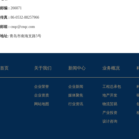
2、35周岁及以下，具有
6.部门有关的信息化管理
1.安全工程、土木工程、
律法规政策；
1.会计、财务管理等相关
1、全日制本科及以上学
招聘数量：5
3、熟悉该岗位的工作流
邮编 :
266071
2.有2年以上项目安全管
申请职位
4、持有安全C证
招聘数量：2
招聘数量：2
2.3年以上财务工作经验
2、35周岁以下，具有5
4、认同企业文化，具有
职位要求：
传真 :
86-0532-88257966
3.身体健康，能适应海外
具，熟悉岗位工作的国家
3.熟练使用财务软件，熟
3、①掌握清单计价规范及
1.土木工程、工程造价、
申请职位
4.拥有较强的沟通能力和
6、认同企业文化，具有
邮箱 :
cnqc@cnqc.com
其他要求：
4.责任心强，执行力强，
申请职位
②掌握标价分离、商务策
招聘数量：6
2.具有5年及以上工程造
1、工作地点在山东省、
地址:
青岛市南海支路5号
③掌握各种算量、计价软
3.掌握清单计价规范、
招聘数量：2
招聘数量：1
2、经面试特别优秀者，上
招聘数量：5
④具备成本核算能力，熟
其他要求：
阶段策划规划工作。
⑤了解合约、材料、财务
1、工作地点在山东省、
4.掌握各种算量、计价
其他要求：
申请职位
4、具有中级及以上职称
申请职位
申请职位
2、经面试特别优秀者，上
5.能够接受长期驻海外工
1、工作地点在山东省、
5、认同企业文化，具有
首页
关于我们
新闻中心
业务概况
2、经面试特别优秀者，上
6、工作地点主要在山东
招聘数量：2
申请职位
7、经面试特别优秀者，上
申请职位
企业荣誉
企业新闻
工程总承包
申请职位
企业资质
媒体聚焦
地产开发
招聘数量：10
网站地图
行业资讯
物流贸易
其他要求：
产业投资
1、工作地点在山东省、
设计咨询
2、经面试特别优秀者，上