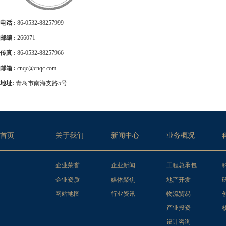
电话 :
86-0532-88257999
邮编 :
266071
传真 :
86-0532-88257966
邮箱 :
cnqc@cnqc.com
地址:
青岛市南海支路5号
首页
关于我们
新闻中心
业务概况
企业荣誉
企业新闻
工程总承包
企业资质
媒体聚焦
地产开发
网站地图
行业资讯
物流贸易
产业投资
设计咨询