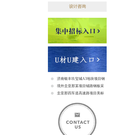
通
设计咨询
济南银丰玖玺城A3地块项目钢
爬梯采购及安装招标中标公示
境外圭亚那某项目铺路钢板采
购招标公告
圭亚那四车道高速路项目美标
钢筋采购招标中标公示