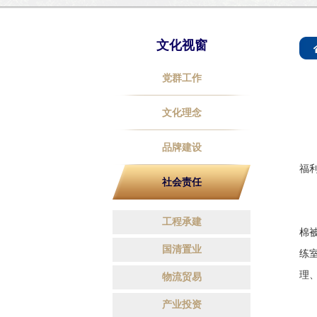
文化视窗
党群工作
文化理念
品牌建设
1
福
社会责任
正
工程承建
棉
国清置业
练
理
物流贸易
产业投资