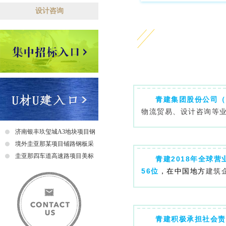
设计咨询
青建集团股份公司（
物流贸易、设计咨询等
济南银丰玖玺城A3地块项目钢
爬梯采购及安装招标中标公示
境外圭亚那某项目铺路钢板采
购招标公告
圭亚那四车道高速路项目美标
青建2018年全球营
钢筋采购招标中标公示
56位
，在中国地方
建筑
青建
积极承担社会责