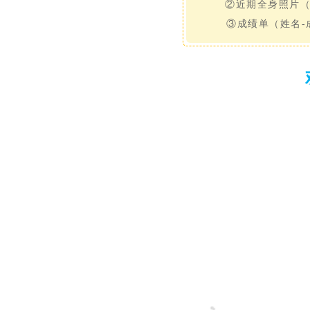
②近期全身照片（姓
③成绩单（姓名-成绩