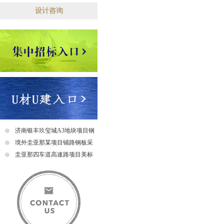
设计咨询
济南银丰玖玺城A3地块项目钢
爬梯采购及安装招标中标公示
境外圭亚那某项目铺路钢板采
购招标公告
圭亚那四车道高速路项目美标
钢筋采购招标中标公示