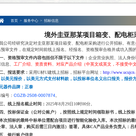
首页
>
服务中心
>
招标信息
境外圭亚那某项目
箱变、配电柜
我公司经研究决定对圭亚那某项目箱变、配电柜采购进行公开招标。有意
格预审文件，在规定时间前线上报名。经报名、资格预审合格并成功入围
一、资格预审文件内容包括但不限于以下文件：
企业营业执照、法人身份
票信息、
工厂介绍、资质资料、对应产品介绍（中英文或英文，不接受中
二、报送要求：
采用U材U建线上招标，招标平台网址：
http://www.ucujcn
；
以美元报价，以美元方式支付材料款，以投标单位名义出口报关，报价方
元器件品牌：正泰
CGZB-2508-0007874
标编号：
。
三、线上报名截止时间：
2025
年8月29日10时00分。
四、投标保证金（公对公账户），按照线上规定时间领取标书，线上投标
本次招标的最终中标单位需配合项目进行智能化验收入库。本次招标的最
章、法人章，购买后需三日内激活）签署。具体CA产品业务负责人：吕经理 18
五、银行账户信息