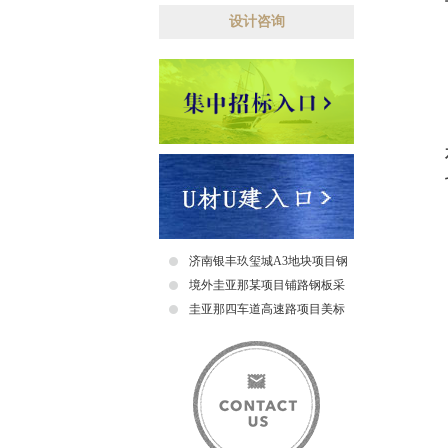
设计咨询
济南银丰玖玺城A3地块项目钢
爬梯采购及安装招标中标公示
境外圭亚那某项目铺路钢板采
购招标公告
圭亚那四车道高速路项目美标
钢筋采购招标中标公示