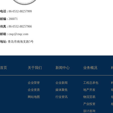
电话 :
86-0532-88257999
邮编 :
266071
传真 :
86-0532-88257966
邮箱 :
cnqc@cnqc.com
地址:
青岛市南海支路5号
首页
关于我们
新闻中心
业务概况
企业荣誉
企业新闻
工程总承包
企业资质
媒体聚焦
地产开发
网站地图
行业资讯
物流贸易
产业投资
设计咨询